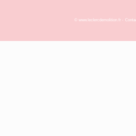
© www.leclercdemolition.fr -
Conta