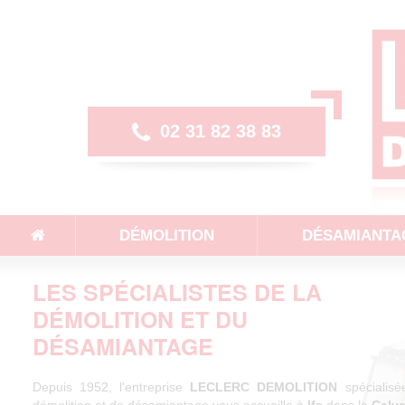
Aller
au
contenu
principal
02 31 82 38 83
DÉMOLITION
DÉSAMIANTA
LES SPÉCIALISTES DE LA
DÉMOLITION ET DU
DÉSAMIANTAGE
Depuis 1952, l'entreprise
LECLERC DEMOLITION
spécialisé